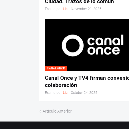
Ciudad. Trazos de lo común
Escrito por
Lia
-
November 21, 2025
CANAL ONCE
Canal Once y TV4 firman conveni
colaboración
Escrito por
Lia
-
October 24, 2025
Artículo Anterior