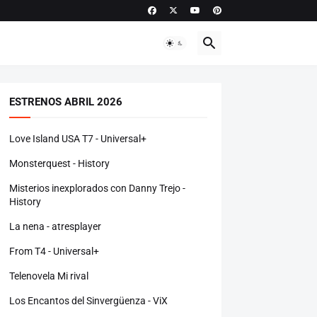
ESTRENOS ABRIL 2026
Love Island USA T7 - Universal+
Monsterquest - History
Misterios inexplorados con Danny Trejo -
History
La nena - atresplayer
From T4 - Universal+
Telenovela Mi rival
Los Encantos del Sinvergüenza - ViX