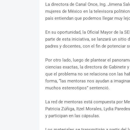
La directora de Canal Once, Ing. Jimena Sal
mujeres de México en la televisora politécn
país entiendan que podemos llegar muy lejo
En su oportunidad, la Oficial Mayor de la 
parte de esta iniciativa, se lanzará un siti
padres y docentes, con el fin de potenciar 
Por otro lado, luego de plantear el panora
ciencias exactas, la directora de Gabinete
que el problema no se relaciona con las hab
forma, “las mentoras nos ayudan a imagina
muchos estereotipos” sentenció.
La red de mentoras está compuesta por Meli
Patricia Zúñiga, Itzel Morales, Lydia Parede
y participan en las cápsulas.
Los materiales se transmitirán a partir del l