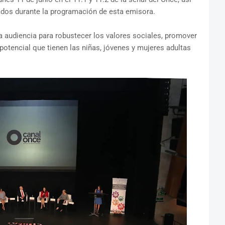
lados durante la programación de esta emisora.
audiencia para robustecer los valores sociales, promover
 potencial que tienen las niñas, jóvenes y mujeres adultas