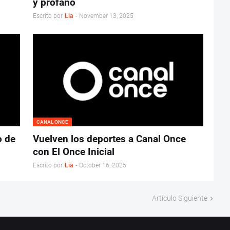
y profano
Escrito por
Lia
-
November 13, 2025
CANAL ONCE
o de
Vuelven los deportes a Canal Once
con El Once Inicial
Escrito por
Lia
-
October 16, 2025
Artículo Siguiente