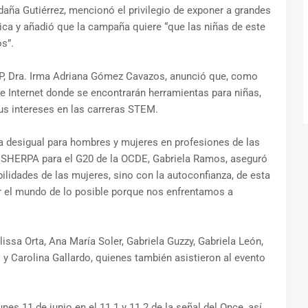
daña Gutiérrez, mencionó el privilegio de exponer a grandes
ica y añadió que la campaña quiere “que las niñas de este
s”.
SEP, Dra. Irma Adriana Gómez Cavazos, anunció que, como
o de Internet donde se encontrarán herramientas para niñas,
sus intereses en las carreras STEM.
ma desigual para hombres y mujeres en profesiones de las
 y SHERPA para el G20 de la OCDE, Gabriela Ramos, aseguró
ilidades de las mujeres, sino con la autoconfianza, de esta
r el mundo de lo posible porque nos enfrentamos a
ssa Orta, Ana María Soler, Gabriela Guzzy, Gabriela León,
s y Carolina Gallardo, quienes también asistieron al evento
unes 11 de junio en el 11.1 y 11.2 de la señal del Once, así