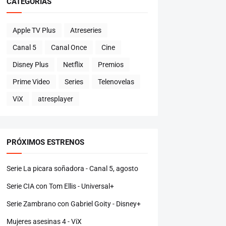
CATEGORÍAS
Apple TV Plus
Atreseries
Canal 5
Canal Once
Cine
Disney Plus
Netflix
Premios
Prime Video
Series
Telenovelas
ViX
atresplayer
PRÓXIMOS ESTRENOS
Serie La picara soñadora - Canal 5, agosto
Serie CIA con Tom Ellis - Universal+
Serie Zambrano con Gabriel Goity - Disney+
Mujeres asesinas 4 - ViX