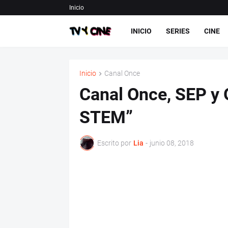
Inicio
INICIO
SERIES
CINE
Inicio
Canal Once
Canal Once, SEP y
STEM”
Escrito por
Lia
-
junio 08, 2018