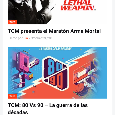
TCM
TCM presenta el Maratón Arma Mortal
Escrito por
Lia
-
October 29, 2018
TCM
TCM: 80 Vs 90 – La guerra de las
décadas