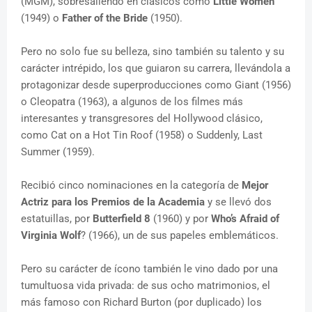
(MGM), sobresaliendo en clásicos como
Little Women
(1949) o
Father of the Bride
(1950).
Pero no solo fue su belleza, sino también su talento y su
carácter intrépido, los que guiaron su carrera, llevándola a
protagonizar desde superproducciones como Giant (1956)
o Cleopatra (1963), a algunos de los filmes más
interesantes y transgresores del Hollywood clásico,
como Cat on a Hot Tin Roof (1958) o Suddenly, Last
Summer (1959).
Recibió cinco nominaciones en la categoría de
Mejor
Actriz para los Premios de la Academia
y se llevó dos
estatuillas, por
Butterfield 8
(1960) y por
Who’s Afraid of
Virginia Wolf
? (1966), un de sus papeles emblemáticos.
Pero su carácter de ícono también le vino dado por una
tumultuosa vida privada: de sus ocho matrimonios, el
más famoso con Richard Burton (por duplicado) los