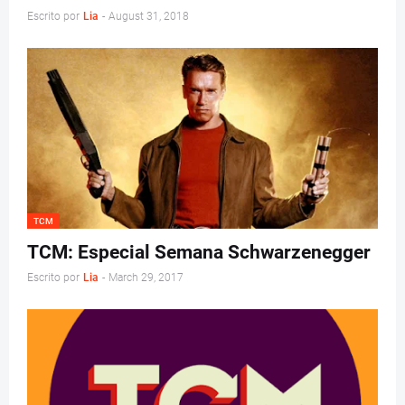
Escrito por
Lia
-
August 31, 2018
TCM
TCM: Especial Semana Schwarzenegger
Escrito por
Lia
-
March 29, 2017