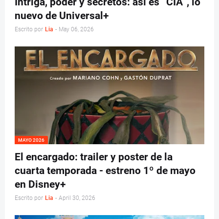
Intriga, poder y secretos: así es “CIA”, lo
nuevo de Universal+
Escrito por
Lia
-
May 06, 2026
MAYO 2026
El encargado: trailer y poster de la
cuarta temporada - estreno 1º de mayo
en Disney+
Escrito por
Lia
-
April 30, 2026