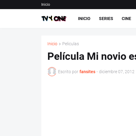
Inicio
INICIO
SERIES
CINE
Inicio
Peliculas
Película Mi novio 
Escrito por
fansites
-
diciembre 07, 2012