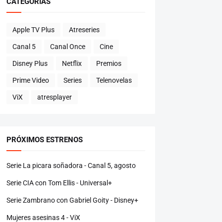
CATEGORÍAS
Apple TV Plus
Atreseries
Canal 5
Canal Once
Cine
Disney Plus
Netflix
Premios
Prime Video
Series
Telenovelas
ViX
atresplayer
PRÓXIMOS ESTRENOS
Serie La picara soñadora - Canal 5, agosto
Serie CIA con Tom Ellis - Universal+
Serie Zambrano con Gabriel Goity - Disney+
Mujeres asesinas 4 - ViX