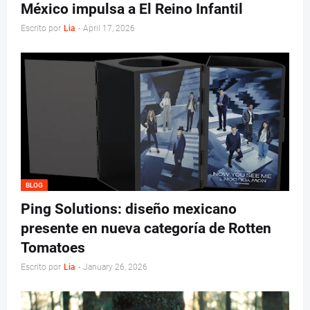
México impulsa a El Reino Infantil
Escrito por
Lia
-
April 17, 2026
BLOG
Ping Solutions: diseño mexicano
presente en nueva categoría de Rotten
Tomatoes
Escrito por
Lia
-
January 26, 2026