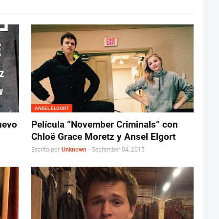
ANSEL ELGORT
nuevo
Película “November Criminals” con
Chloë Grace Moretz y Ansel Elgort
Escrito por
Unknown
-
September 04, 2015