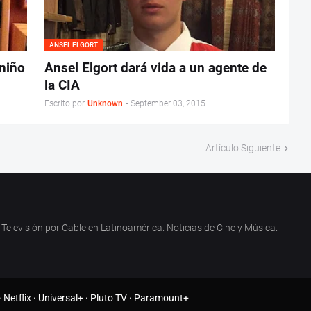
ANSEL ELGORT
 niño
Ansel Elgort dará vida a un agente de
la CIA
Escrito por
Unknown
-
September 03, 2015
Artículo Siguiente
Televisión por Cable en Latinoamérica. Noticias de Cine y Música.
·
Netflix
·
Universal+
·
Pluto TV
·
Paramount+