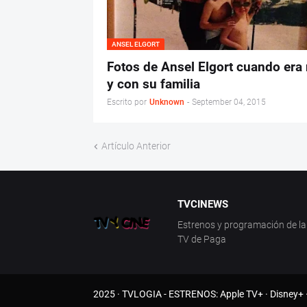
ANSEL ELGORT
Fotos de Ansel Elgort cuando era
y con su familia
Escrito por
Unknown
-
September 04, 2015
Artículo Anterior
TVCINEWS
Estrenos y programación de la 
TV de Paga
2025 ·
TVLOGIA
- ESTRENOS:
Apple TV+
·
Disney+