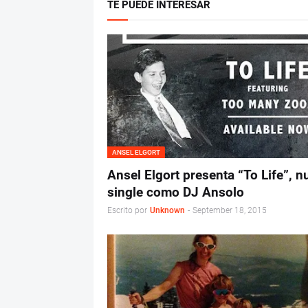
TE PUEDE INTERESAR
ANSEL ELGORT
Ansel Elgort presenta “To Life”, 
single como DJ Ansolo
Escrito por
Unknown
-
September 18, 2015