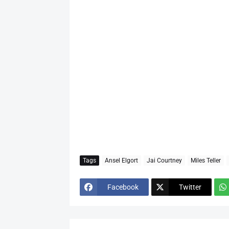
Tags
Ansel Elgort
Jai Courtney
Miles Teller
Facebook
Twitter