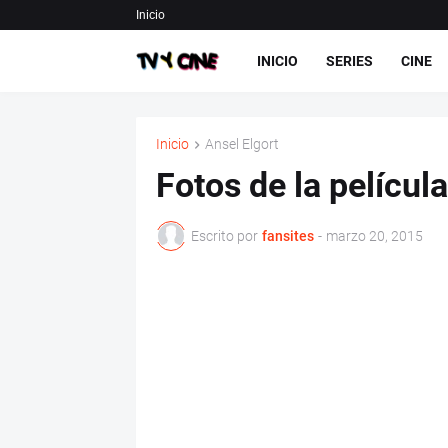
Inicio
INICIO
SERIES
CINE
Inicio
Ansel Elgort
Fotos de la películ
Escrito por
fansites
-
marzo 20, 2015