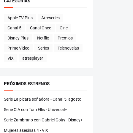
CATEGORÍAS
Apple TV Plus
Atreseries
Canal 5
Canal Once
Cine
Disney Plus
Netflix
Premios
Prime Video
Series
Telenovelas
ViX
atresplayer
PRÓXIMOS ESTRENOS
Serie La picara soñadora - Canal 5, agosto
Serie CIA con Tom Ellis - Universal+
Serie Zambrano con Gabriel Goity - Disney+
Mujeres asesinas 4 - ViX