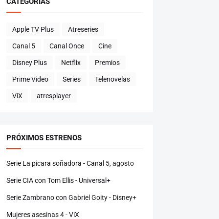
CATEGORÍAS
Apple TV Plus
Atreseries
Canal 5
Canal Once
Cine
Disney Plus
Netflix
Premios
Prime Video
Series
Telenovelas
ViX
atresplayer
PRÓXIMOS ESTRENOS
Serie La picara soñadora - Canal 5, agosto
Serie CIA con Tom Ellis - Universal+
Serie Zambrano con Gabriel Goity - Disney+
Mujeres asesinas 4 - ViX