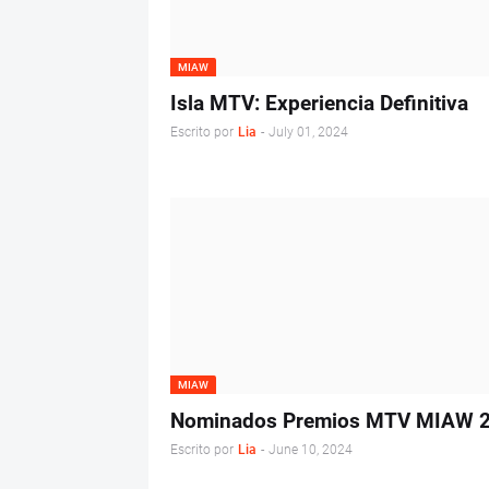
MIAW
Isla MTV: Experiencia Definitiva
Escrito por
Lia
-
July 01, 2024
MIAW
Nominados Premios MTV MIAW 
Escrito por
Lia
-
June 10, 2024