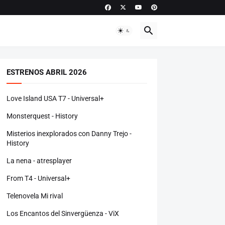
ESTRENOS ABRIL 2026
Love Island USA T7 - Universal+
Monsterquest - History
Misterios inexplorados con Danny Trejo -
History
La nena - atresplayer
From T4 - Universal+
Telenovela Mi rival
Los Encantos del Sinvergüenza - ViX