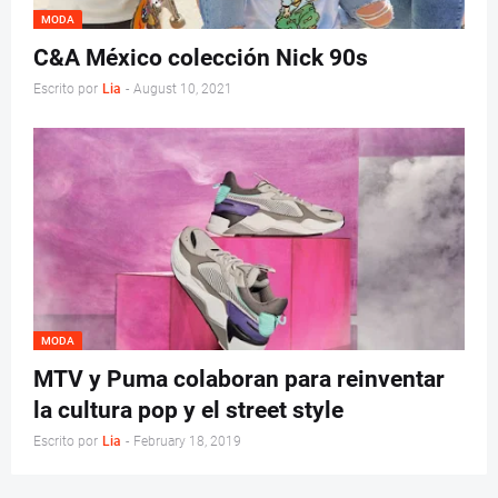
MODA
C&A México colección Nick 90s
Escrito por
Lia
-
August 10, 2021
MODA
MTV y Puma colaboran para reinventar
la cultura pop y el street style
Escrito por
Lia
-
February 18, 2019