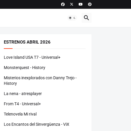
ESTRENOS ABRIL 2026
Love Island USA T7 - Universal+
Monsterquest - History
Misterios inexplorados con Danny Trejo -
History
La nena - atresplayer
From T4 - Universal+
Telenovela Mi rival
Los Encantos del Sinvergüenza - ViX