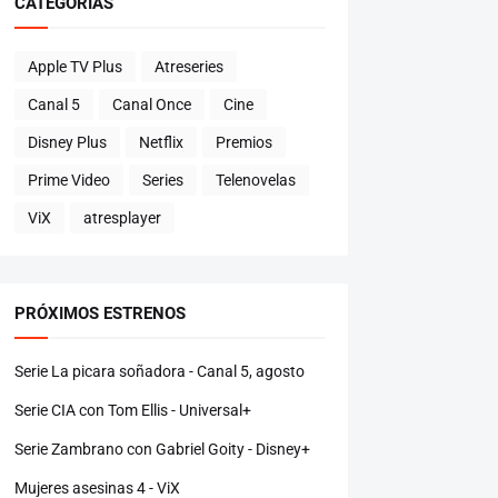
CATEGORÍAS
Apple TV Plus
Atreseries
Canal 5
Canal Once
Cine
Disney Plus
Netflix
Premios
Prime Video
Series
Telenovelas
ViX
atresplayer
PRÓXIMOS ESTRENOS
Serie La picara soñadora - Canal 5, agosto
Serie CIA con Tom Ellis - Universal+
Serie Zambrano con Gabriel Goity - Disney+
Mujeres asesinas 4 - ViX