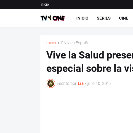
Inicio
INICIO
SERIES
CINE
Inicio
CNN en Español
Vive la Salud prese
especial sobre la v
Escrito por
Lia
-
julio 10, 2015