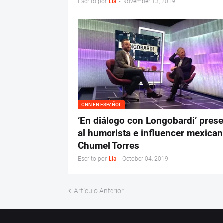
Escrito por
Lia
-
November 13, 2019
CNN EN ESPAÑOL
‘En diálogo con Longobardi’ prese
al humorista e influencer mexica
Chumel Torres
Escrito por
Lia
-
October 04, 2019
Artículo Anterior