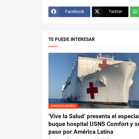
Facebook
Twitter
TE PUEDE INTERESAR
CNN EN ESPAÑOL
‘Vive la Salud’ presenta el especia
buque hospital USNS Comfort y s
paso por América Latina