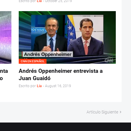
Escrito por
Lia
-
October 25, 2019
CNN EN ESPAÑOL
nta
Andrés Oppenheimer entrevista a
no
Juan Guaidó
Escrito por
Lia
-
August 16, 2019
Artículo Siguiente