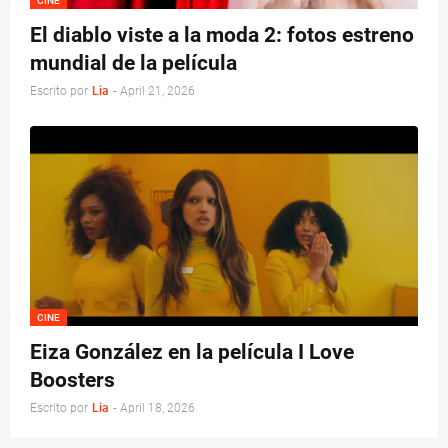
CINE
El diablo viste a la moda 2: fotos estreno
mundial de la película
Escrito por
Lia
-
April 21, 2026
CINE
Eiza González en la película I Love
Boosters
Escrito por
Lia
-
April 18, 2026