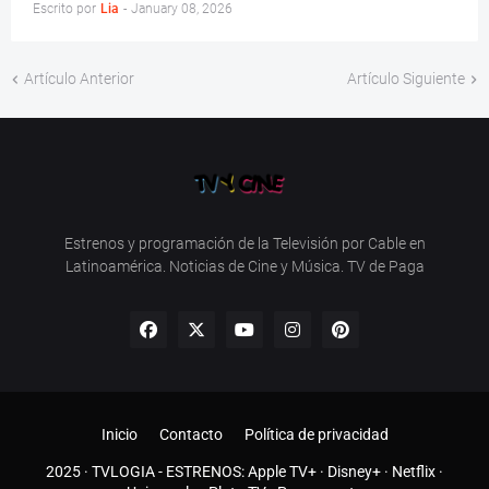
Escrito por
Lia
-
January 08, 2026
Artículo Anterior
Artículo Siguiente
Estrenos y programación de la Televisión por Cable en
Latinoamérica. Noticias de Cine y Música. TV de Paga
Inicio
Contacto
Política de privacidad
2025 ·
TVLOGIA
- ESTRENOS:
Apple TV+
·
Disney+
·
Netflix
·