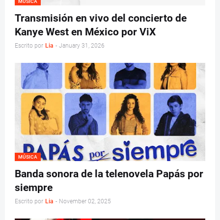
MÚSICA
Transmisión en vivo del concierto de
Kanye West en México por ViX
Escrito por
Lia
-
January 31, 2026
MÚSICA
Banda sonora de la telenovela Papás por
siempre
Escrito por
Lia
-
November 02, 2025