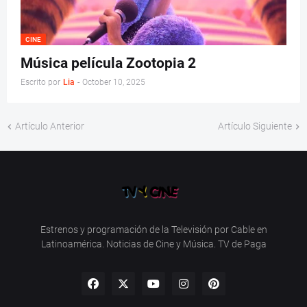
CINE
Música película Zootopia 2
Escrito por
Lia
-
October 10, 2025
Artículo Anterior
Artículo Siguiente
Estrenos y programación de la Televisión por Cable en
Latinoamérica. Noticias de Cine y Música. TV de Paga