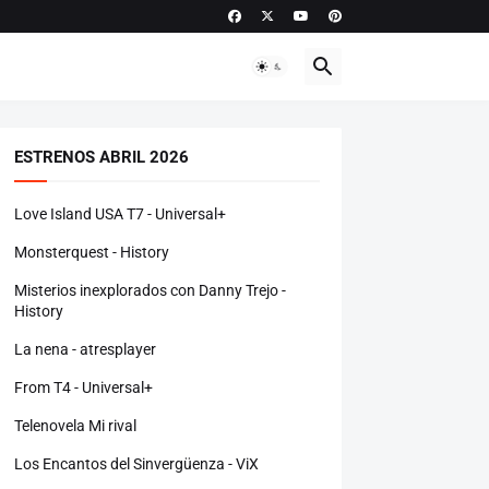
ESTRENOS ABRIL 2026
Love Island USA T7 - Universal+
Monsterquest - History
Misterios inexplorados con Danny Trejo -
History
La nena - atresplayer
From T4 - Universal+
Telenovela Mi rival
Los Encantos del Sinvergüenza - ViX