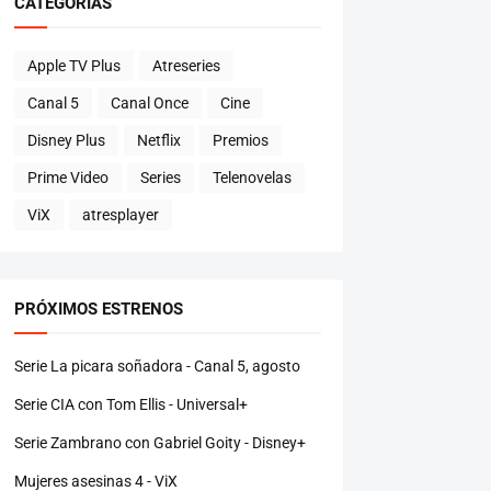
CATEGORÍAS
Apple TV Plus
Atreseries
Canal 5
Canal Once
Cine
Disney Plus
Netflix
Premios
Prime Video
Series
Telenovelas
ViX
atresplayer
PRÓXIMOS ESTRENOS
Serie La picara soñadora - Canal 5, agosto
Serie CIA con Tom Ellis - Universal+
Serie Zambrano con Gabriel Goity - Disney+
Mujeres asesinas 4 - ViX