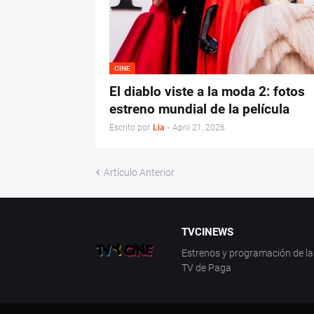
CINE
El diablo viste a la moda 2: fotos
estreno mundial de la película
Escrito por
Lia
-
April 21, 2026
Artículo Anterior
TVCINEWS
Estrenos y programación de la 
TV de Paga