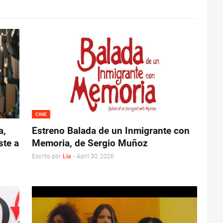
CINE
a,
Estreno Balada de un Inmigrante con
ste a
Memoria, de Sergio Muñoz
Escrito por
Lia
-
April 30, 2026