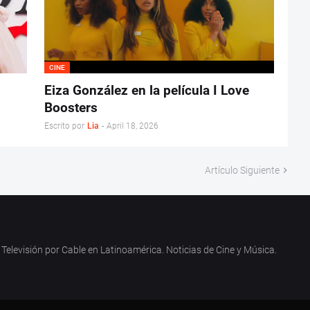
CINE
Eiza González en la película I Love
Boosters
Escrito por
Lia
-
April 18, 2026
Artículo Siguiente
Televisión por Cable en Latinoamérica. Noticias de Cine y Música.