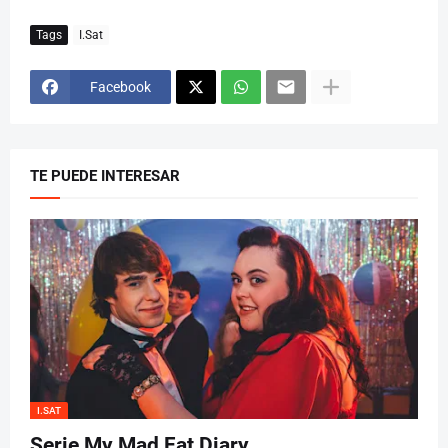
Tags
I.Sat
Facebook
TE PUEDE INTERESAR
I.SAT
Serie My Mad Fat Diary