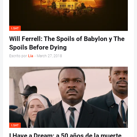
I.SAT
Will Ferrell: The Spoils of Babylon y The
Spoils Before Dying
Escrito por
Lia
-
March 27, 2018
I.SAT
I Have a Dream: a 50 años de la muerte