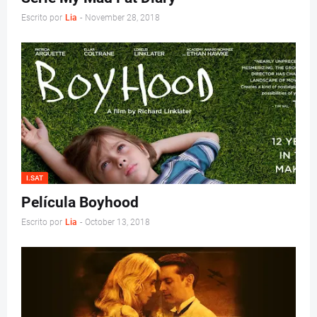
Escrito por
Lia
-
November 28, 2018
I.SAT
Película Boyhood
Escrito por
Lia
-
October 13, 2018