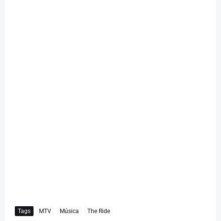
Tags
MTV
Música
The Ride