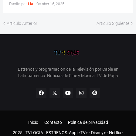
Escrito por
Lia
-
October 16, 2025
Artículo Anterior
Artículo Siguiente
Estrenos y programación de la Televisión por Cable en
Latinoamérica. Noticias de Cine y Música. TV de Paga
Inicio
Contacto
Política de privacidad
2025 ·
TVLOGIA
- ESTRENOS:
Apple TV+
·
Disney+
·
Netflix
·