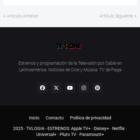
Artículo Anterior
Artículo Siguiente
Estrenos y programación de la Televisión por Cable en
Latinoamérica. Noticias de Cine y Música. TV de Paga
Inicio
Contacto
Política de privacidad
2025 ·
TVLOGIA
- ESTRENOS:
Apple TV+
·
Disney+
·
Netflix
·
Universal+
·
Pluto TV
·
Paramount+