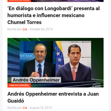
‘En diálogo con Longobardi’ presenta al
humorista e influencer mexicano
Chumel Torres
Escrito por
Lia
-
October 04, 2019
CNN EN ESPAÑOL
Andrés Oppenheimer entrevista a Juan
Guaidó
Escrito por
Lia
-
August 16, 2019