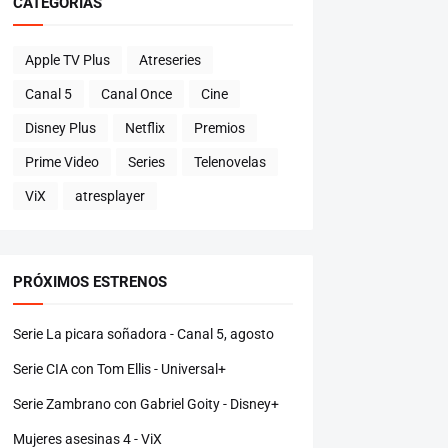
CATEGORÍAS
Apple TV Plus
Atreseries
Canal 5
Canal Once
Cine
Disney Plus
Netflix
Premios
Prime Video
Series
Telenovelas
ViX
atresplayer
PRÓXIMOS ESTRENOS
Serie La picara soñadora - Canal 5, agosto
Serie CIA con Tom Ellis - Universal+
Serie Zambrano con Gabriel Goity - Disney+
Mujeres asesinas 4 - ViX