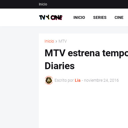
Inicio
INICIO
SERIES
CINE
Inicio
MTV
MTV estrena tempo
Diaries
Escrito por
Lia
-
noviembre 24, 2016