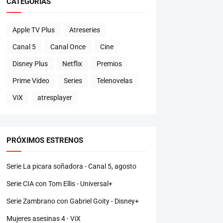
CATEGORÍAS
Apple TV Plus
Atreseries
Canal 5
Canal Once
Cine
Disney Plus
Netflix
Premios
Prime Video
Series
Telenovelas
ViX
atresplayer
PRÓXIMOS ESTRENOS
Serie La picara soñadora - Canal 5, agosto
Serie CIA con Tom Ellis - Universal+
Serie Zambrano con Gabriel Goity - Disney+
Mujeres asesinas 4 - ViX