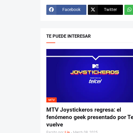
Facebook
Twitter
TE PUEDE INTERESAR
MTV
MTV Joystickeros regresa: el
fenómeno geek presentado por Te
vuelve
Escrito por
Lia
-
March 08, 2025