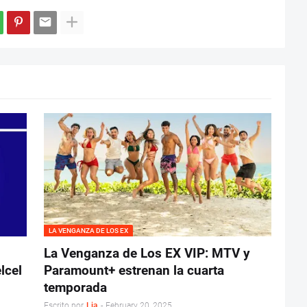
LA VENGANZA DE LOS EX
La Venganza de Los EX VIP: MTV y
lcel
Paramount+ estrenan la cuarta
temporada
Escrito por
Lia
-
February 20, 2025