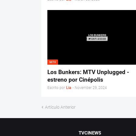
MTV
Los Bunkers: MTV Unplugged -
estreno por Cinépolis
Escrito por
Lia
-
November 29, 2024
Artículo Anterior
TVCINEWS