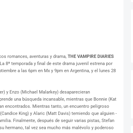
cos romances, aventuras y drama,
THE VAMPIRE DIARIES
a 8ª temporada y final de este drama juvenil estrena por
iembre a las 6pm en Mx y 9pm en Argentina, y el lunes 28
) y Enzo (Michael Malarkey) desaparecieran
rende una búsqueda incansable, mientras que Bonnie (Kat
an encontrados. Mientras tanto, un encuentro peligroso
 (Candice King) y Alaric (Matt Davis) temiendo que alguien -
milia. Finalmente, después de seguir varias pistas, Stefan
a su hermano, tal vez sea mucho más malévolo y poderoso