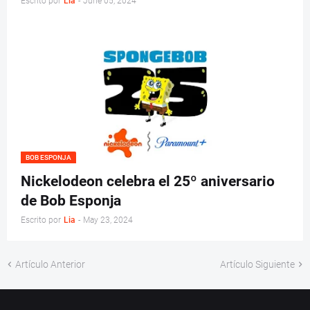
Escrito por
Lia
-
June 05, 2024
BOB ESPONJA
Nickelodeon celebra el 25º aniversario
de Bob Esponja
Escrito por
Lia
-
May 23, 2024
Artículo Anterior
Artículo Siguiente