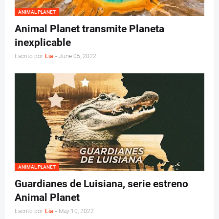
ANIMAL PLANET
Animal Planet transmite Planeta
inexplicable
Escrito por
Lia
-
June 05, 2022
ANIMAL PLANET
Guardianes de Luisiana, serie estreno
Animal Planet
Escrito por
Lia
-
May 10, 2022