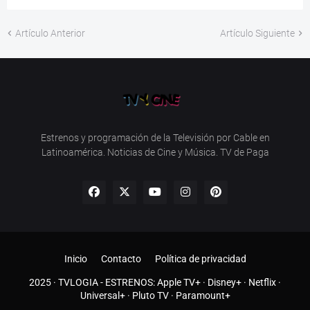
Artículo Anterior
Artículo Siguiente
Estrenos y programación de la Televisión por Cable en
Latinoamérica. Noticias de Cine y Música. TV de Paga
Inicio
Contacto
Política de privacidad
2025 ·
TVLOGIA
- ESTRENOS:
Apple TV+
·
Disney+
·
Netflix
·
Universal+
·
Pluto TV
·
Paramount+