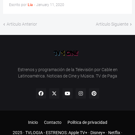
Escrito por
Lia
-
January 11, 2020
Artículo Anterior
Artículo Siguiente
Estrenos y programación de la Televisión por Cable en
Latinoamérica. Noticias de Cine y Música. TV de Paga
Inicio
Contacto
Política de privacidad
2025 ·
TVLOGIA
- ESTRENOS:
Apple TV+
·
Disney+
·
Netflix
·