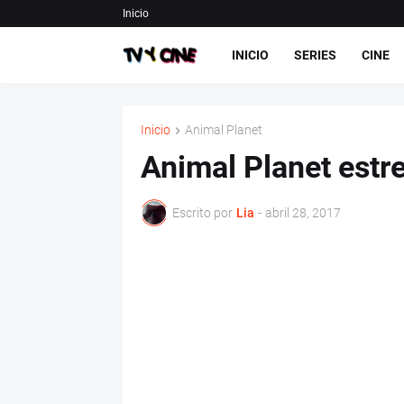
Inicio
INICIO
SERIES
CINE
Inicio
Animal Planet
Animal Planet estr
Escrito por
Lia
-
abril 28, 2017