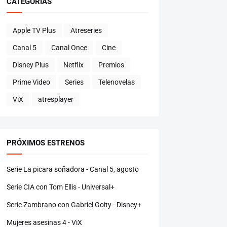
CATEGORÍAS
Apple TV Plus
Atreseries
Canal 5
Canal Once
Cine
Disney Plus
Netflix
Premios
Prime Video
Series
Telenovelas
ViX
atresplayer
PRÓXIMOS ESTRENOS
Serie La picara soñadora - Canal 5, agosto
Serie CIA con Tom Ellis - Universal+
Serie Zambrano con Gabriel Goity - Disney+
Mujeres asesinas 4 - ViX