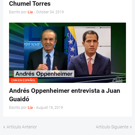
Chumel Torres
Escrito por
Lia
-
October 04, 2019
CNN EN ESPAÑOL
Andrés Oppenheimer entrevista a Juan
Guaidó
Escrito por
Lia
-
August 16, 2019
Artículo Anterior
Artículo Siguiente