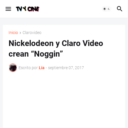
Inicio
Clarovideo
Nickelodeon y Claro Video
crean “Noggin”
Escrito por
Lia
-
septiembre 07, 2017