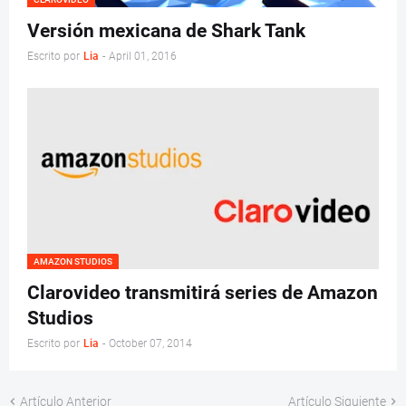
Versión mexicana de Shark Tank
Escrito por
Lia
-
April 01, 2016
AMAZON STUDIOS
Clarovideo transmitirá series de Amazon
Studios
Escrito por
Lia
-
October 07, 2014
Artículo Anterior
Artículo Siguiente