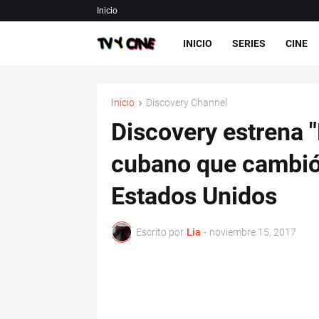
Inicio
INICIO
SERIES
CINE
Inicio
Discovery Channel
Discovery estrena "E
cubano que cambió 
Estados Unidos
Escrito por
Lia
-
noviembre 15, 2017