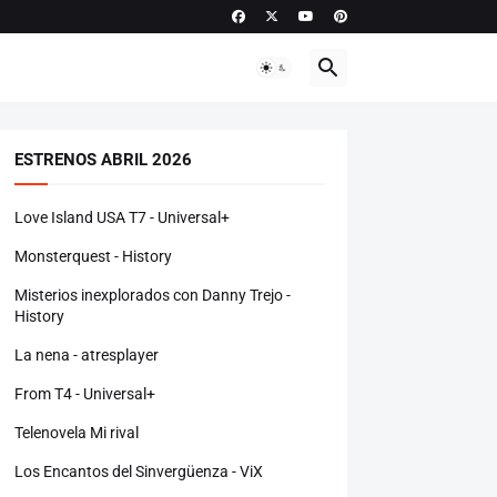
ESTRENOS ABRIL 2026
Love Island USA T7 - Universal+
Monsterquest - History
Misterios inexplorados con Danny Trejo -
History
La nena - atresplayer
From T4 - Universal+
Telenovela Mi rival
Los Encantos del Sinvergüenza - ViX