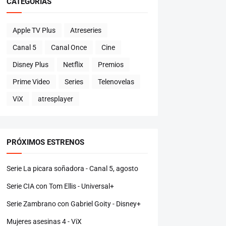
CATEGORÍAS
Apple TV Plus
Atreseries
Canal 5
Canal Once
Cine
Disney Plus
Netflix
Premios
Prime Video
Series
Telenovelas
ViX
atresplayer
PRÓXIMOS ESTRENOS
Serie La picara soñadora - Canal 5, agosto
Serie CIA con Tom Ellis - Universal+
Serie Zambrano con Gabriel Goity - Disney+
Mujeres asesinas 4 - ViX