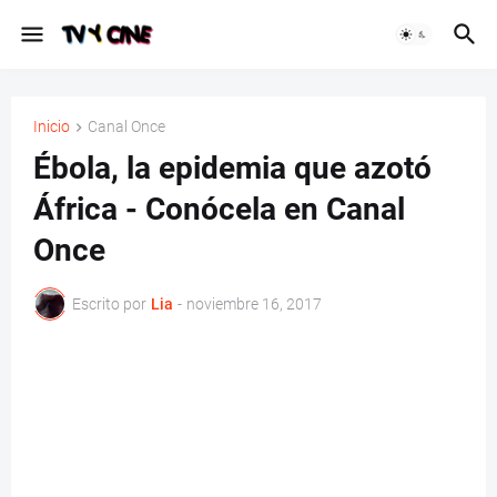
Inicio
Canal Once
Ébola, la epidemia que azotó
África - Conócela en Canal
Once
Escrito por
Lia
-
noviembre 16, 2017