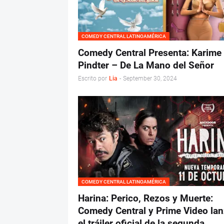
COMEDY CENTRAL LATINOAMÉRICA
Comedy Central Presenta: Karime
Pindter – De La Mano del Señor
Escrito por
Lia
-
September 30, 2024
COMEDY CENTRAL LATINOAMÉRICA
Harina: Perico, Rezos y Muerte:
Comedy Central y Prime Video la
el tráiler oficial de la segunda