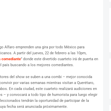
ego Alfaro emprenden una gira por todo México para
canos. A partir del jueves, 22 de febrero a las 10pm,
a comediante
” donde este divertido cuarteto irá de puerta en
del país buscando a los mejores comediantes.
ctores del show se suben a una combi – mejor conocida
nvivir por varias semanas mientras visitan a Querétaro,
bos. En cada ciudad, este cuarteto realizará audiciones en
les – y convocará a todo tipo de humorista para luego elegir
eccionados tendrán la oportunidad de participar de la
cuya fecha será anunciada próximamente.