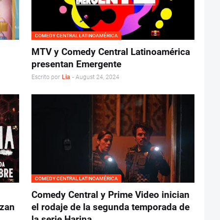
COMEDY CENTRAL LATINOAMÉRICA
MTV y Comedy Central Latinoamérica
presentan Emergente
Escrito por
Lia
-
August 24, 2024
COMEDY CENTRAL LATINOAMÉRICA
Comedy Central y Prime Video inician
nzan
el rodaje de la segunda temporada de
la serie Harina