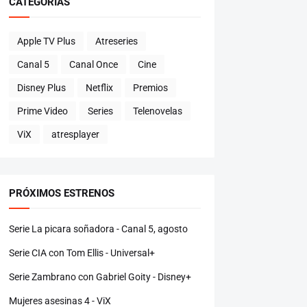
CATEGORÍAS
Apple TV Plus
Atreseries
Canal 5
Canal Once
Cine
Disney Plus
Netflix
Premios
Prime Video
Series
Telenovelas
ViX
atresplayer
PRÓXIMOS ESTRENOS
Serie La picara soñadora - Canal 5, agosto
Serie CIA con Tom Ellis - Universal+
Serie Zambrano con Gabriel Goity - Disney+
Mujeres asesinas 4 - ViX