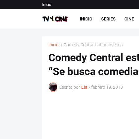
Inicio
INICIO
SERIES
CINE
Inicio
Comedy Central Latinoamérica
Comedy Central es
“Se busca comedia
Escrito por
Lia
-
febrero 19, 2018