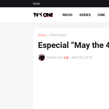
Inicio
INICIO
SERIES
CINE
Inicio
Sharknado
Especial “May the 
Escrito por
Lia
-
abril 30, 2018