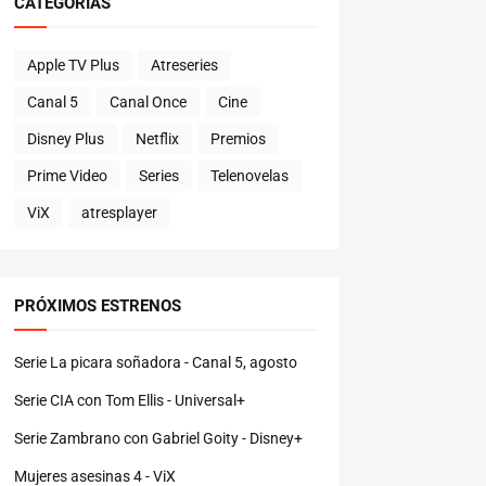
CATEGORÍAS
Apple TV Plus
Atreseries
Canal 5
Canal Once
Cine
Disney Plus
Netflix
Premios
Prime Video
Series
Telenovelas
ViX
atresplayer
PRÓXIMOS ESTRENOS
Serie La picara soñadora - Canal 5, agosto
Serie CIA con Tom Ellis - Universal+
Serie Zambrano con Gabriel Goity - Disney+
Mujeres asesinas 4 - ViX