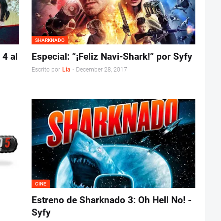
SHARKNADO
 4 al
Especial: “¡Feliz Navi-Shark!” por Syfy
Escrito por
Lia
-
December 28, 2017
CINE
Estreno de Sharknado 3: Oh Hell No! -
Syfy