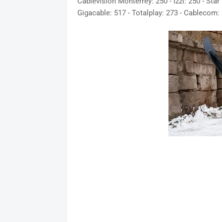
Cablevisión Monterrey: 250 - Izzi: 250 - Star
Gigacable: 517 - Totalplay: 273 - Cablecom: 