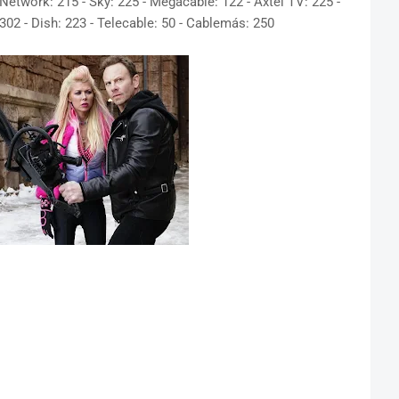
 Network: 215 - Sky: 225 - Megacable: 122 - Axtel TV: 225 -
302 - Dish: 223 - Telecable: 50 - Cablemás: 250