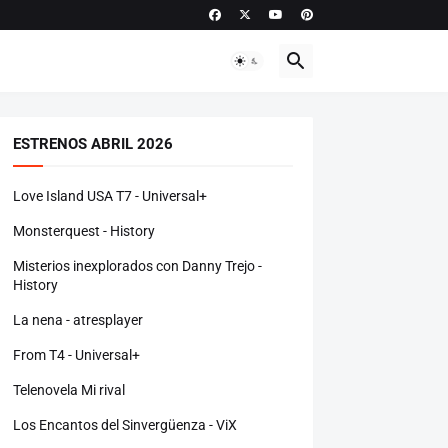
ESTRENOS ABRIL 2026
Love Island USA T7 - Universal+
Monsterquest - History
Misterios inexplorados con Danny Trejo -
History
La nena - atresplayer
From T4 - Universal+
Telenovela Mi rival
Los Encantos del Sinvergüenza - ViX