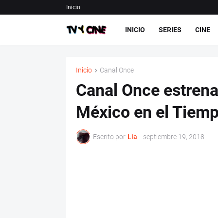
Inicio
INICIO
SERIES
CINE
Inicio
Canal Once
Canal Once estrena
México en el Tiem
Escrito por
Lia
-
septiembre 19, 2018