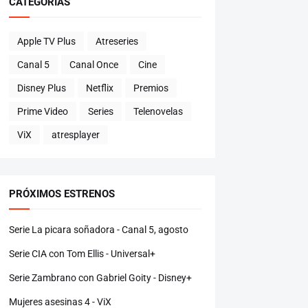
CATEGORÍAS
Apple TV Plus
Atreseries
Canal 5
Canal Once
Cine
Disney Plus
Netflix
Premios
Prime Video
Series
Telenovelas
ViX
atresplayer
PRÓXIMOS ESTRENOS
Serie La picara soñadora - Canal 5, agosto
Serie CIA con Tom Ellis - Universal+
Serie Zambrano con Gabriel Goity - Disney+
Mujeres asesinas 4 - ViX