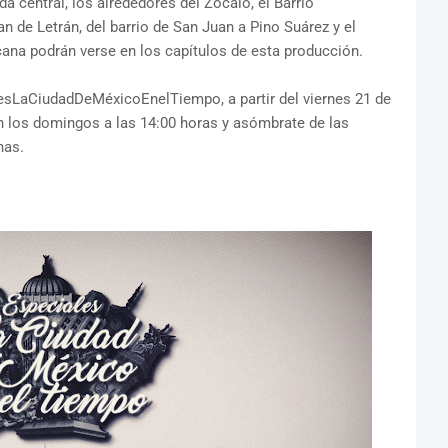
da central, los alrededores del Zócalo, el Barrio
an de Letrán, del barrio de San Juan a Pino Suárez y el
cana podrán verse en los capítulos de esta producción.
lesLaCiudadDeMéxicoEnelTiempo, a partir del viernes 21 de
ón los domingos a las 14:00 horas y asómbrate de las
nas.