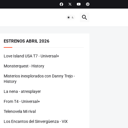
ESTRENOS ABRIL 2026
Love Island USA T7 - Universal+
Monsterquest - History
Misterios inexplorados con Danny Trejo -
History
La nena - atresplayer
From T4 - Universal+
Telenovela Mi rival
Los Encantos del Sinvergüenza - ViX