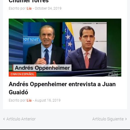
Chumel Torres
Escrito por
Lia
-
October 04, 2019
CNN EN ESPAÑOL
Andrés Oppenheimer entrevista a Juan
Guaidó
Escrito por
Lia
-
August 16, 2019
Artículo Anterior
Artículo Siguiente