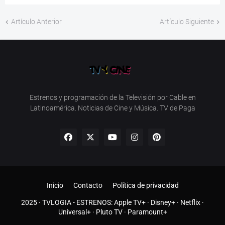
Artículo Anterior
Artículo Siguiente
Estrenos y programación de la Televisión por Cable en
Latinoamérica. Noticias de Cine y Música. TV de Paga
Inicio
Contacto
Política de privacidad
2025 ·
TVLOGIA
- ESTRENOS:
Apple TV+
·
Disney+
·
Netflix
·
Universal+
·
Pluto TV
·
Paramount+