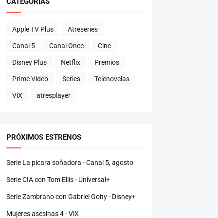
CATEGORÍAS
Apple TV Plus
Atreseries
Canal 5
Canal Once
Cine
Disney Plus
Netflix
Premios
Prime Video
Series
Telenovelas
ViX
atresplayer
PRÓXIMOS ESTRENOS
Serie La picara soñadora - Canal 5, agosto
Serie CIA con Tom Ellis - Universal+
Serie Zambrano con Gabriel Goity - Disney+
Mujeres asesinas 4 - ViX