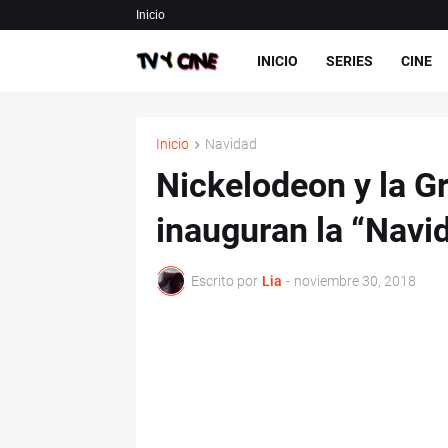
Inicio
INICIO
SERIES
CINE
Inicio
Navidad
Nickelodeon y la G
inauguran la “Navid
Escrito por
Lia
-
noviembre 30, 2018