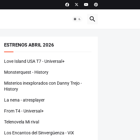
ESTRENOS ABRIL 2026
Love Island USA T7 - Universal+
Monsterquest - History
Misterios inexplorados con Danny Trejo -
History
La nena - atresplayer
From T4 - Universal+
Telenovela Mi rival
Los Encantos del Sinvergüenza - ViX