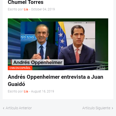
Chumel Torres
Escrito por
Lia
-
October 04, 2019
CNN EN ESPAÑOL
Andrés Oppenheimer entrevista a Juan
Guaidó
Escrito por
Lia
-
August 16, 2019
Artículo Anterior
Artículo Siguiente