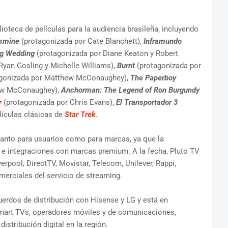
ioteca de películas para la audiencia brasileña, incluyendo
smine
(protagonizada por Cate Blanchett),
Inframundo
ig Wedding
(protagonizada por Diane Keaton y Robert
Ryan Gosling y Michelle Williams),
Burnt
(protagonizada por
gonizada por Matthew McConaughey),
The Paperboy
hew McConaughey),
Anchorman: The Legend of Ron Burgundy
r
(protagonizada por Chris Evans),
El Transportador 3
lículas clásicas de
Star Trek
.
tanto para usuarios como para marcas, ya que la
 e integraciones con marcas premium. A la fecha, Pluto TV
rpool, DirectTV, Movistar, Telecom, Unilever, Rappi,
rciales del servicio de streaming.
erdos de distribución con Hisense y LG y está en
mart TVs, operadores móviles y de comunicaciones,
stribución digital en la región.