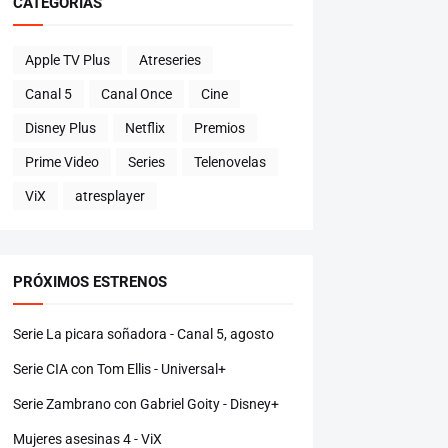
CATEGORÍAS
Apple TV Plus
Atreseries
Canal 5
Canal Once
Cine
Disney Plus
Netflix
Premios
Prime Video
Series
Telenovelas
ViX
atresplayer
PRÓXIMOS ESTRENOS
Serie La picara soñadora - Canal 5, agosto
Serie CIA con Tom Ellis - Universal+
Serie Zambrano con Gabriel Goity - Disney+
Mujeres asesinas 4 - ViX