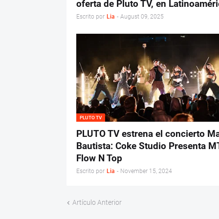
oferta de Pluto TV, en Latinoamér
Escrito por
Lia
-
August 09, 2025
PLUTO TV
PLUTO TV estrena el concierto Ma
Bautista: Coke Studio Presenta 
Flow N Top
Escrito por
Lia
-
November 15, 2024
Artículo Anterior