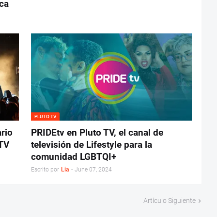
ica
PLUTO TV
rio
PRIDEtv en Pluto TV, el canal de
MTV
televisión de Lifestyle para la
comunidad LGBTQI+
Escrito por
Lia
-
June 07, 2024
Artículo Siguiente