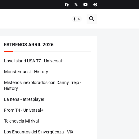
ESTRENOS ABRIL 2026
Love Island USA T7 - Universal+
Monsterquest - History
Misterios inexplorados con Danny Trejo -
History
La nena - atresplayer
From T4 - Universal+
Telenovela Mi rival
Los Encantos del Sinvergüenza - ViX