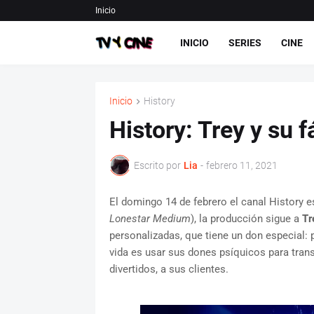
Inicio
INICIO
SERIES
CINE
Inicio
History
History: Trey y su 
Escrito por
Lia
-
febrero 11, 2021
El domingo 14 de febrero el canal History 
Lonestar Medium
), la producción sigue a
Tr
personalizadas, que tiene un don especial:
vida es usar sus dones psíquicos para tran
divertidos, a sus clientes.