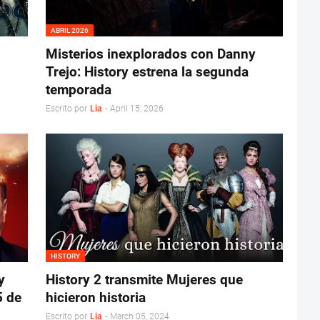
ABRIL 2026
Misterios inexplorados con Danny
Trejo: History estrena la segunda
temporada
Escrito por
Lia
-
April 15, 2026
HISTORY
y
History 2 transmite Mujeres que
5 de
hicieron historia
Escrito por
Lia
-
March 05, 2024