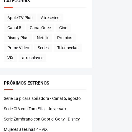
CATEGORÍAS
Apple TV Plus
Atreseries
Canal 5
Canal Once
Cine
Disney Plus
Netflix
Premios
Prime Video
Series
Telenovelas
ViX
atresplayer
PRÓXIMOS ESTRENOS
Serie La picara soñadora - Canal 5, agosto
Serie CIA con Tom Ellis - Universal+
Serie Zambrano con Gabriel Goity - Disney+
Mujeres asesinas 4 - ViX