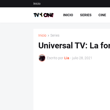
Inicio
INICIO
SERIES
CINE
Inicio
Series
Universal TV: La f
Escrito por
Lia
-
julio 28, 2021