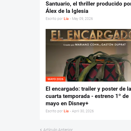
Santuario, el thriller producido po
Álex de la Iglesia
Escrito por
Lia
-
May 09, 2026
MAYO 2026
El encargado: trailer y poster de l
cuarta temporada - estreno 1º de
mayo en Disney+
Escrito por
Lia
-
April 30, 2026
Artículo Anterior