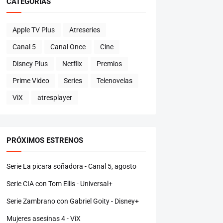
CATEGORÍAS
Apple TV Plus
Atreseries
Canal 5
Canal Once
Cine
Disney Plus
Netflix
Premios
Prime Video
Series
Telenovelas
ViX
atresplayer
PRÓXIMOS ESTRENOS
Serie La picara soñadora - Canal 5, agosto
Serie CIA con Tom Ellis - Universal+
Serie Zambrano con Gabriel Goity - Disney+
Mujeres asesinas 4 - ViX