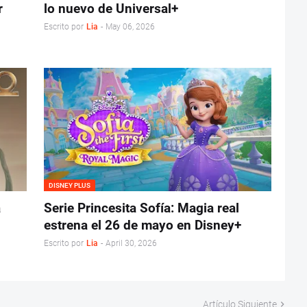
r
lo nuevo de Universal+
Escrito por
Lia
-
May 06, 2026
DISNEY PLUS
a
Serie Princesita Sofía: Magia real
estrena el 26 de mayo en Disney+
Escrito por
Lia
-
April 30, 2026
Artículo Siguiente