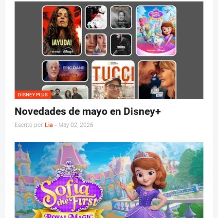
DISNEY PLUS
Novedades de mayo en Disney+
Escrito por
Lia
-
May 02, 2026