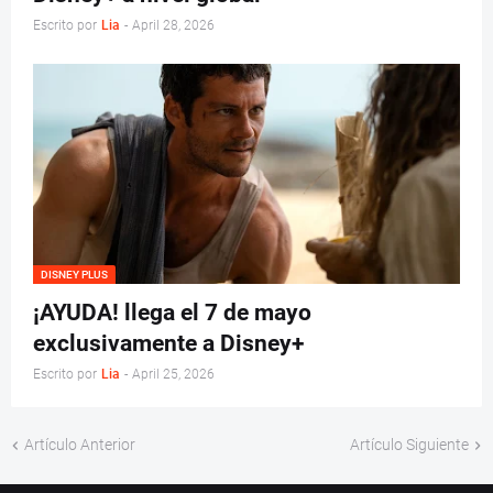
Escrito por
Lia
-
April 28, 2026
DISNEY PLUS
¡AYUDA! llega el 7 de mayo
exclusivamente a Disney+
Escrito por
Lia
-
April 25, 2026
Artículo Anterior
Artículo Siguiente