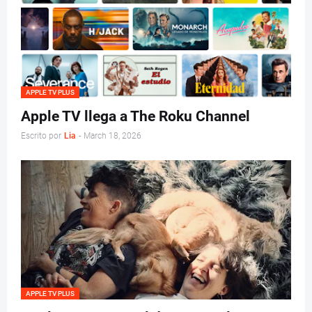
APPLE TV PLUS
Apple TV llega a The Roku Channel
Escrito por
Lia
-
March 18, 2026
APPLE TV PLUS