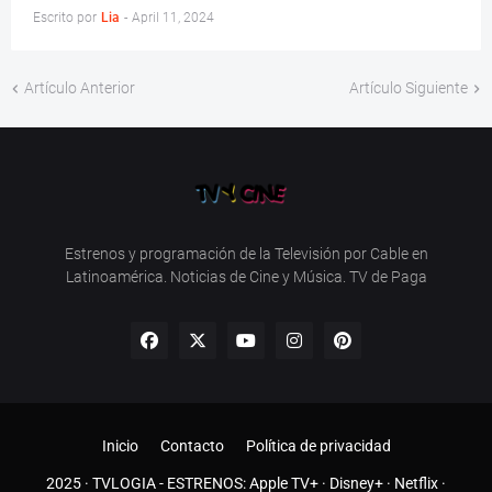
Escrito por
Lia
-
April 11, 2024
Artículo Anterior
Artículo Siguiente
Estrenos y programación de la Televisión por Cable en
Latinoamérica. Noticias de Cine y Música. TV de Paga
Inicio
Contacto
Política de privacidad
2025 ·
TVLOGIA
- ESTRENOS:
Apple TV+
·
Disney+
·
Netflix
·