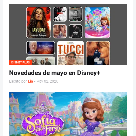
DISNEY PLUS
Novedades de mayo en Disney+
Escrito por
Lia
-
May 02, 2026