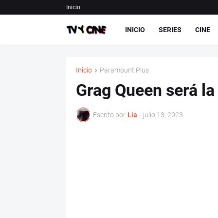
Inicio
INICIO
SERIES
CINE
Inicio
Paramount Plus
Grag Queen será la
Escrito por
Lia
-
julio 13, 2023