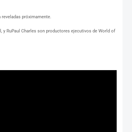
n reveladas próximamente.
, y RuPaul Charles son productores ejecutivos de World of