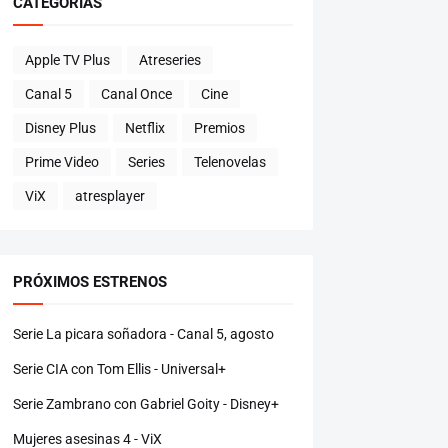
CATEGORÍAS
Apple TV Plus
Atreseries
Canal 5
Canal Once
Cine
Disney Plus
Netflix
Premios
Prime Video
Series
Telenovelas
ViX
atresplayer
PRÓXIMOS ESTRENOS
Serie La picara soñadora - Canal 5, agosto
Serie CIA con Tom Ellis - Universal+
Serie Zambrano con Gabriel Goity - Disney+
Mujeres asesinas 4 - ViX