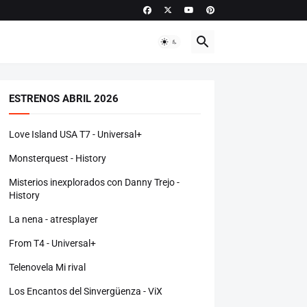
ESTRENOS ABRIL 2026
Love Island USA T7 - Universal+
Monsterquest - History
Misterios inexplorados con Danny Trejo -
History
La nena - atresplayer
From T4 - Universal+
Telenovela Mi rival
Los Encantos del Sinvergüenza - ViX