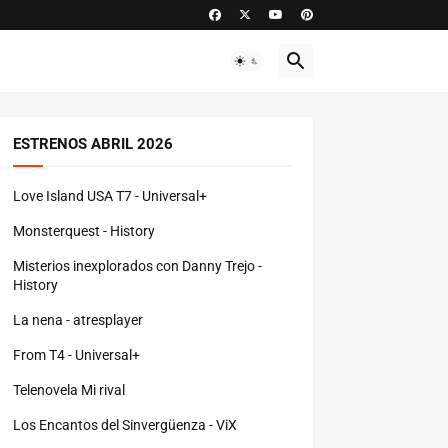
ESTRENOS ABRIL 2026
Love Island USA T7 - Universal+
Monsterquest - History
Misterios inexplorados con Danny Trejo -
History
La nena - atresplayer
From T4 - Universal+
Telenovela Mi rival
Los Encantos del Sinvergüenza - ViX