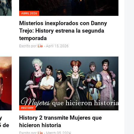
ABRIL 2026
Misterios inexplorados con Danny
Trejo: History estrena la segunda
temporada
Escrito por
Lia
-
April 15, 2026
HISTORY
y
History 2 transmite Mujeres que
5 de
hicieron historia
Escrito por
Lia
-
March 05, 2024