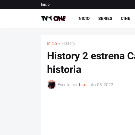
Inicio
INICIO
SERIES
CINE
Inicio
History
History 2 estrena C
historia
Escrito por
Lia
-
julio 05, 2023