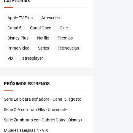
CATEGORÍAS
Apple TV Plus
Atreseries
Canal 5
Canal Once
Cine
Disney Plus
Netflix
Premios
Prime Video
Series
Telenovelas
ViX
atresplayer
PRÓXIMOS ESTRENOS
Serie La picara soñadora - Canal 5, agosto
Serie CIA con Tom Ellis - Universal+
Serie Zambrano con Gabriel Goity - Disney+
Mujeres asesinas 4 - ViX