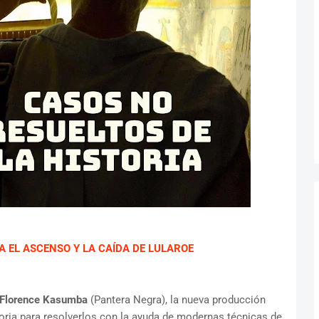
 EL ASCENSO Y LA CAÍDA DE LULAROE
Florence Kasumba
(Pantera Negra), la nueva producción
toria para resolverlos con la ayuda de modernas técnicas de