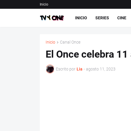
Inicio
INICIO
SERIES
CINE
Inicio
Canal Once
El Once celebra 11 
Escrito por
Lia
-
agosto 11, 2023