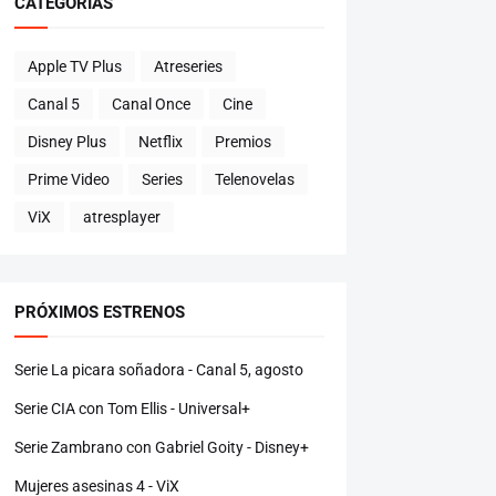
CATEGORÍAS
Apple TV Plus
Atreseries
Canal 5
Canal Once
Cine
Disney Plus
Netflix
Premios
Prime Video
Series
Telenovelas
ViX
atresplayer
PRÓXIMOS ESTRENOS
Serie La picara soñadora - Canal 5, agosto
Serie CIA con Tom Ellis - Universal+
Serie Zambrano con Gabriel Goity - Disney+
Mujeres asesinas 4 - ViX