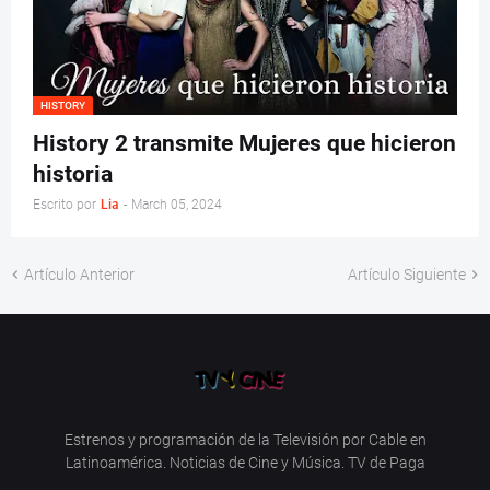
HISTORY
History 2 transmite Mujeres que hicieron
historia
Escrito por
Lia
-
March 05, 2024
Artículo Anterior
Artículo Siguiente
Estrenos y programación de la Televisión por Cable en
Latinoamérica. Noticias de Cine y Música. TV de Paga