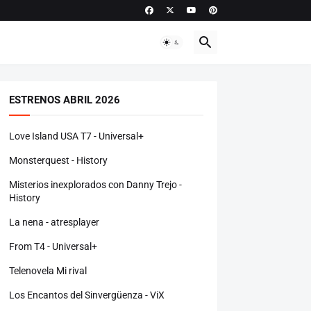
ESTRENOS ABRIL 2026
Love Island USA T7 - Universal+
Monsterquest - History
Misterios inexplorados con Danny Trejo -
History
La nena - atresplayer
From T4 - Universal+
Telenovela Mi rival
Los Encantos del Sinvergüenza - ViX