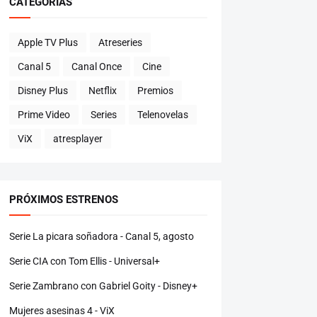
CATEGORÍAS
Apple TV Plus
Atreseries
Canal 5
Canal Once
Cine
Disney Plus
Netflix
Premios
Prime Video
Series
Telenovelas
ViX
atresplayer
PRÓXIMOS ESTRENOS
Serie La picara soñadora - Canal 5, agosto
Serie CIA con Tom Ellis - Universal+
Serie Zambrano con Gabriel Goity - Disney+
Mujeres asesinas 4 - ViX