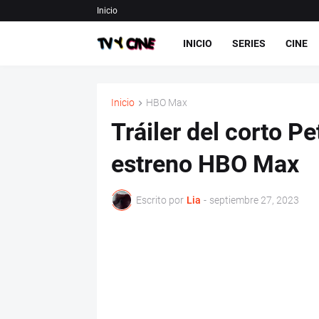
Inicio
INICIO
SERIES
CINE
Inicio
HBO Max
Tráiler del corto P
estreno HBO Max
Escrito por
Lia
-
septiembre 27, 2023