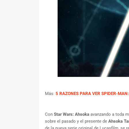
Más:
5 RAZONES PARA VER SPIDER-MAN:
Con
Star Wars: Ahsoka
avanzando a toda ma
sobre el pasado y el presente de
Ahsoka Ta
de la nueva serie original de Lucasfilm, se 