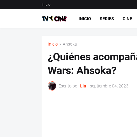
Inicio
INICIO
SERIES
CINE
Inicio
Ahsoka
¿Quiénes acompaña
Wars: Ahsoka?
Escrito por
Lia
-
septiembre 04, 2023