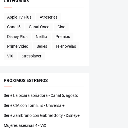
CATEGORÍAS
Apple TV Plus
Atreseries
Canal 5
Canal Once
Cine
Disney Plus
Netflix
Premios
Prime Video
Series
Telenovelas
ViX
atresplayer
PRÓXIMOS ESTRENOS
Serie La picara soñadora - Canal 5, agosto
Serie CIA con Tom Ellis - Universal+
Serie Zambrano con Gabriel Goity - Disney+
Mujeres asesinas 4 - ViX