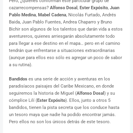
Pero, ¿quiénes conforman este particular grupo de
cazarrecompensas?
Alfonso Dosal
,
Ester Expósito
,
Juan
Pablo Medina
,
Mabel Cadena
, Nicolás Furtado, Andrés
Baida, Juan Pablo Fuentes, Andrea Chaparro y Bruno
Bichir son algunos de los talentos que darán vida a estos
aventureros, quienes arriesgarán absolutamente todo
para llegar a ese destino en el mapa… pero en el camino
tendrán que enfrentarse a situaciones extraordinarias
(aunque para ellos eso sólo es agregar un poco de sabor
a su rutina).
Bandidos
es una serie de acción y aventuras en los
paradisíacos paisajes del Caribe Mexicano, en donde
seguiremos la historia de Miguel (
Alfonso Dosal
) y su
cómplice Lilí (
Ester Expósito
). Ellos, junto a otros 5
bandidos, tienen la pista secreta que los conduce hasta
un tesoro maya que nadie ha podido encontrar jamás.
Pero ellos no son los únicos detrás de este tesoro.