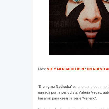
Más:
VIX Y MERCADO LIBRE: UN NUEVO A
‘
El enigma Nadiuska
’ es una serie document
narrada por la periodista Valeria Vegas, au
basaron para crear la serie ‘Veneno’.