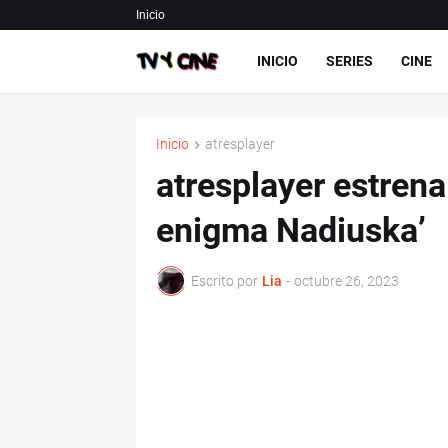
Inicio
INICIO
SERIES
CINE
Inicio
atresplayer
atresplayer estrena
enigma Nadiuska’
Escrito por
Lia
-
octubre 26, 2023