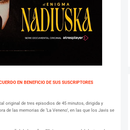
CUERDO EN BENEFICIO DE SUS SUSCRIPTORES
al original de tres episodios de 45 minutos, dirigida y
tora de las memorias de ‘La Veneno’, en las que los Javis se