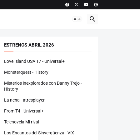
ESTRENOS ABRIL 2026
Love Island USA T7 - Universal+
Monsterquest - History
Misterios inexplorados con Danny Trejo -
History
La nena - atresplayer
From T4 - Universal+
Telenovela Mi rival
Los Encantos del Sinvergüenza - ViX