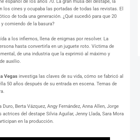
ine español de los años 70. La gran musa del destape, la
 los cines y ocupaba las portadas de todas las revistas. El
rótico de toda una generación. ¿Qué sucedió para que 20
e y comiendo de la basura?
da a los infiernos, llena de enigmas por resolver. La
ersona hasta convertirla en un juguete roto. Víctima de
mental, de una industria que la exprimió al máximo y
e auxilio.
ia Vegas
investiga las claves de su vida, cómo se fabricó al
 ella 50 años después de su entrada en escena. Temas de
a.
a Duro, Berta Vázquez, Angy Fernández, Anna Allen, Jorge
 actrices del destape Silvia Aguilar, Jenny Llada, Sara Mora
rticipan en la producción.