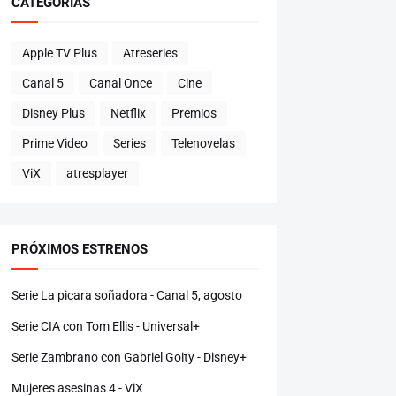
CATEGORÍAS
Apple TV Plus
Atreseries
Canal 5
Canal Once
Cine
Disney Plus
Netflix
Premios
Prime Video
Series
Telenovelas
ViX
atresplayer
PRÓXIMOS ESTRENOS
Serie La picara soñadora - Canal 5, agosto
Serie CIA con Tom Ellis - Universal+
Serie Zambrano con Gabriel Goity - Disney+
Mujeres asesinas 4 - ViX