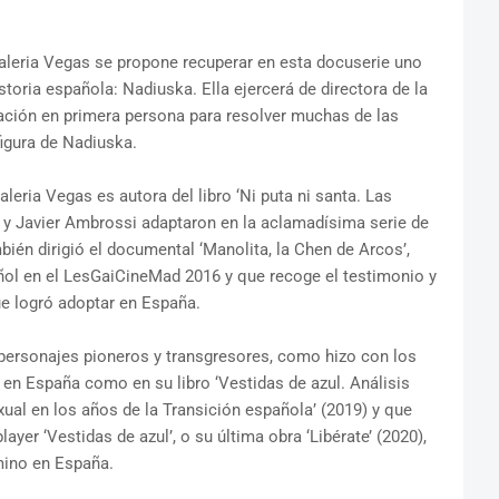
aleria Vegas se propone recuperar en esta docuserie uno
toria española: Nadiuska. Ella ejercerá de directora de la
gación en primera persona para resolver muchas de las
figura de Nadiuska.
eria Vegas es autora del libro ‘Ni puta ni santa. Las
 y Javier Ambrossi adaptaron en la aclamadísima serie de
mbién dirigió el documental ‘Manolita, la Chen de Arcos’,
l en el LesGaiCineMad 2016 y que recoge el testimonio y
ue logró adoptar en España.
 personajes pioneros y transgresores, como hizo con los
en España como en su libro ‘Vestidas de azul. Análisis
xual en los años de la Transición española’ (2019) y que
layer ‘Vestidas de azul’, o su última obra ‘Libérate’ (2020),
mino en España.