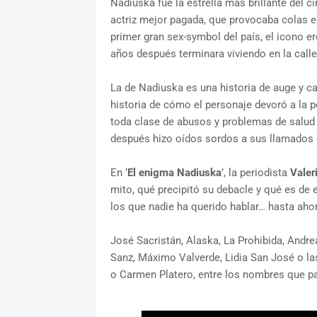
Nadiuska fue la estrella más brillante del c
actriz mejor pagada, que provocaba colas en
primer gran sex-symbol del país, el icono e
años después terminara viviendo en la call
La de Nadiuska es una historia de auge y caí
historia de cómo el personaje devoró a la p
toda clase de abusos y problemas de salud 
después hizo oídos sordos a sus llamados d
En ‘
El enigma Nadiuska
’, la periodista
Valer
mito, qué precipitó su debacle y qué es de
los que nadie ha querido hablar… hasta ahor
José Sacristán, Alaska, La Prohibida, Andre
Sanz, Máximo Valverde, Lidia San José o las
o Carmen Platero, entre los nombres que pa