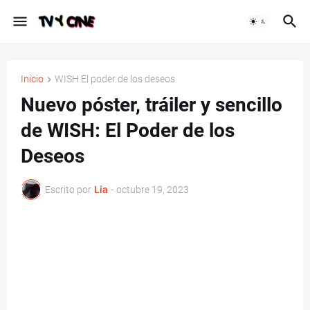
Inicio
WISH El poder de los deseos
Nuevo póster, tráiler y sencillo
de WISH: El Poder de los
Deseos
Escrito por
Lia
-
octubre 19, 2023